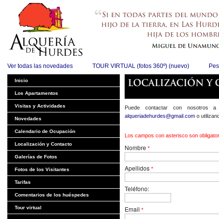
Ver todas las novedades
TOUR VIRTUAL (fotos 360º) (nuevo)
Pes
Inicio
Los Apartamentos
Visitas y Actividades
Puede contactar con nosotros a
alqueriadehurdes@gmail.com
o utilizan
Novedades
Calendario de Ocupación
Los campos con asterisco son obligator
Localización y Contacto
Nombre
*
Galerías de Fotos
Apellidos
*
Fotos de los Visitantes
Tarifas
Teléfono:
Comentarios de los huéspedes
Tour virtual
Email
*