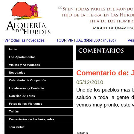
Ver todas las novedades
TOUR VIRTUAL (fotos 360º) (nuevo)
Pes
Inicio
Los Apartamentos
Visitas y Actividades
Comentario de: 
Novedades
Calendario de Ocupación
05/12/2010
Localización y Contacto
Uno de los pueblos mas b
Galerías de Fotos
saludo a toda la gente 
Fotos de los Visitantes
vemos muy pronto, este ve
Tarifas
Comentarios de los huéspedes
Tour virtual
Total: 6