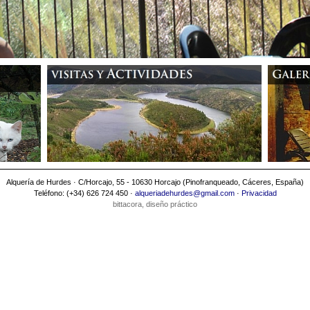
Alquería de Hurdes · C/Horcajo, 55 - 10630 Horcajo (Pinofranqueado, Cáceres, España)
Teléfono: (+34) 626 724 450 ·
alqueriadehurdes@gmail.com
·
Privacidad
bittacora, diseño práctico